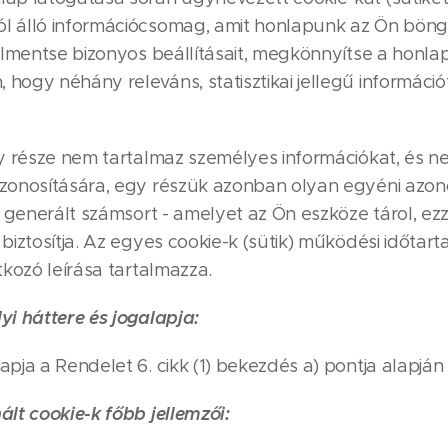
l álló információcsomag, amit honlapunk az Ön böng
 elmentse bizonyos beállításait, megkönnyítse a honl
hogy néhány releváns, statisztikai jellegű információ
gy része nem tartalmaz személyes információkat, és 
zonosítására, egy részük azonban olyan egyéni azono
l generált számsort - amelyet az Ön eszköze tárol, ez
 biztosítja. Az egyes cookie-k (sütik) működési időtar
tkozó leírása tartalmazza.
yi háttere és jogalapja:
apja a Rendelet 6. cikk (1) bekezdés a) pontja alapján
ált cookie-k főbb jellemzői: