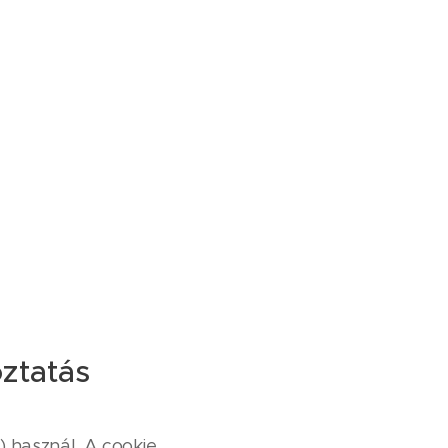
oztatás
) használ. A cookie