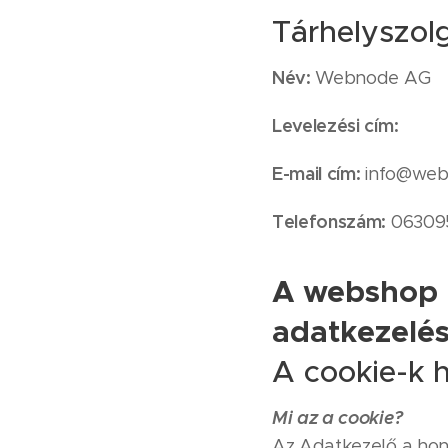
Tárhelyszolg
Név:
Webnode AG
Levelezési cím:
E-mail cím:
info@web
Telefonszám:
06309
A webshop 
adatkezelés
A cookie-k h
Mi az a cookie?
Az Adatkezelő a honl