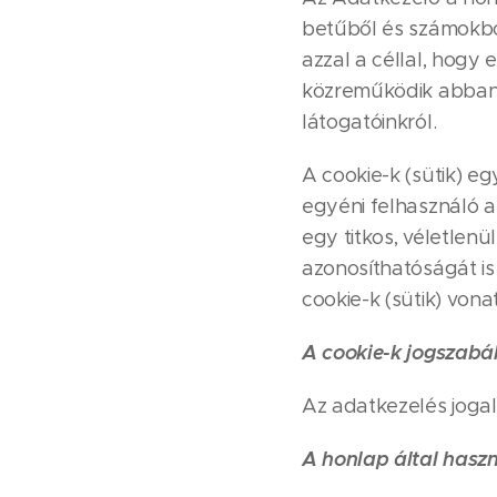
betűből és számokbó
azzal a céllal, hogy
közreműködik abban, 
látogatóinkról.
A cookie-k (sütik) e
egyéni felhasználó a
egy titkos, véletlenü
azonosíthatóságát is
cookie-k (sütik) vona
A cookie-k jogszabál
Az adatkezelés jogal
A honlap által haszn