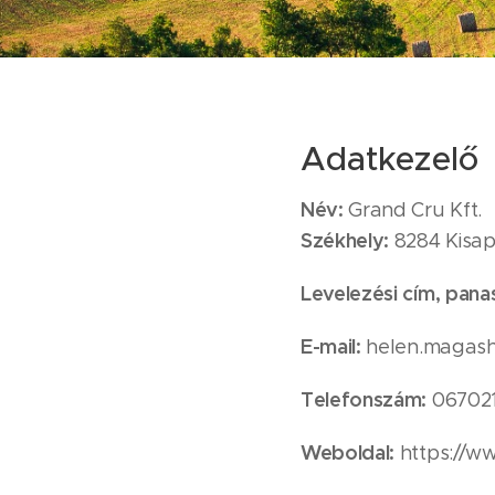
Adatkezelő
Név:
Grand Cru Kft.
Székhely:
8284 Kisapá
Levelezési cím, pana
E-mail:
helen.magas
Telefonszám:
06702
Weboldal:
https://w