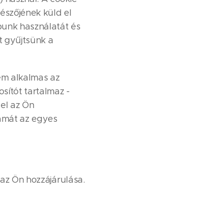
észőjének küld el
apunk használatát és
t gyűjtsünk a
nem alkalmas az
sítót tartalmaz -
zel az Ön
tamát az egyes
 az Ön hozzájárulása.