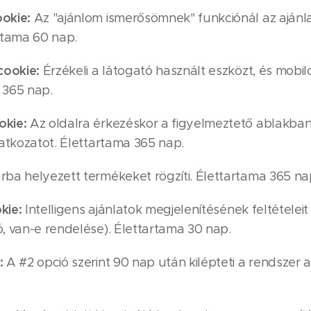
okie:
Az "ajánlom ismerősömnek" funkciónál az ajánla
tartama 60 nap.
cookie:
Érzékeli a látogató használt eszközt, és mobilo
 365 nap.
okie:
Az oldalra érkezéskor a figyelmeztető ablakban
latkozatot. Élettartama 365 nap.
ba helyezett termékeket rögzíti. Élettartama 365 na
okie:
Intelligens ajánlatok megjelenítésének feltételeit r
ó, van-e rendelése). Élettartama 30 nap.
:
A #2 opció szerint 90 nap után kilépteti a rendszer a