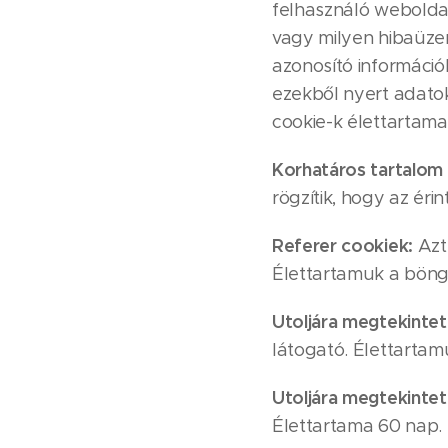
felhasználó weboldal
vagy milyen hibaüzen
azonosító információ
ezekből nyert adatok
cookie-k élettartama
Korhatáros tartalom 
rögzítik, hogy az éri
Referer cookiek:
Azt 
Élettartamuk a böng
Utoljára megtekintet
látogató. Élettartam
Utoljára megtekintet
Élettartama 60 nap.