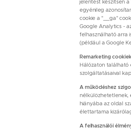
jelentést készítsen 
egyénileg azonosítan
cookie a "__ga" cook
Google Analytics - a
felhasználható arra
(például a Google Ke
Remarketing cookiek
Hálózaton található
szolgáltatásaival ka
A működéshez szigor
nélkülözhetetlenek, 
hiányába az oldal sz
élettartama kizáróla
A felhasználói élmén