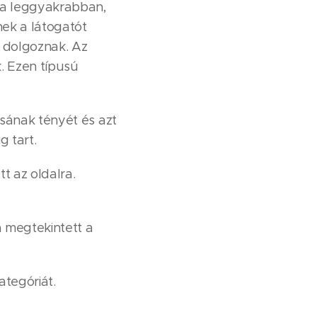
tja leggyakrabban,
ek a látogatót
l dolgoznak. Az
. Ezen típusú
sának tényét és azt
g tart.
tt az oldalra.
a megtekintett a
ategóriát.