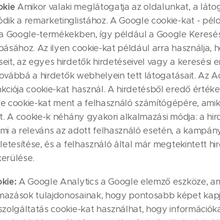
okie
Amikor valaki meglátogatja az oldalunkat, a láto
dik a remarketinglistához. A Google cookie-kat - pél
l a Google-termékekben, így például a Google Keresé
básához. Az ilyen cookie-kat például arra használja,
eit, az egyes hirdetők hirdetéseivel vagy a keresési
, továbbá a hirdetők webhelyein tett látogatásait. Az
kciója cookie-kat használ. A hirdetésből eredő érték
e cookie-kat ment a felhasználó számítógépére, ami
nt. A cookie-k néhány gyakori alkalmazási módja: a hir
mi a releváns az adott felhasználó esetén, a kampán
letesítése, és a felhasználó által már megtekintett hi
erülése.
kie:
A Google Analytics a Google elemző eszköze, a
mazások tulajdonosainak, hogy pontosabb képet kapj
szolgáltatás cookie-kat használhat, hogy információk