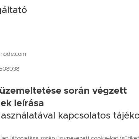
áltató
node.com
508038
üzemeltetése során végzett
ek leírása
asználatával kapcsolatos tájék
ap látogatása során úgynevezett cookie-kat (sütiket