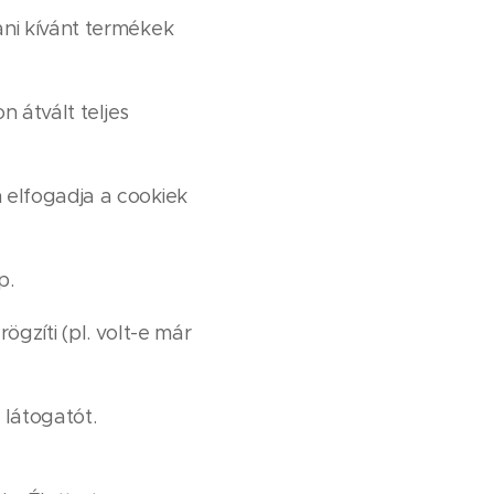
ni kívánt termékek
n átvált teljes
 elfogadja a cookiek
p.
ögzíti (pl. volt-e már
 látogatót.