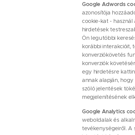
Google Adwords co
azonosítója hozzáadó
cookie-kat - haszná
hirdetések testresza
Ön legutóbbi keresés
korábbi interakcióit
konverziókövetés fun
konverziók követésér
egy hirdetésre katti
annak alapján, hogy 
szóló jelentések töké
megjelenítésének elk
Google Analytics coo
weboldalak és alkal
tevékenységeiről. A 