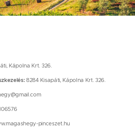
ti, Kápolna Krt. 326.
szkezelés:
8284 Kisapáti, Kápolna Krt. 326.
hegy@gmail.com
106576
ww.magashegy-pinceszet.hu