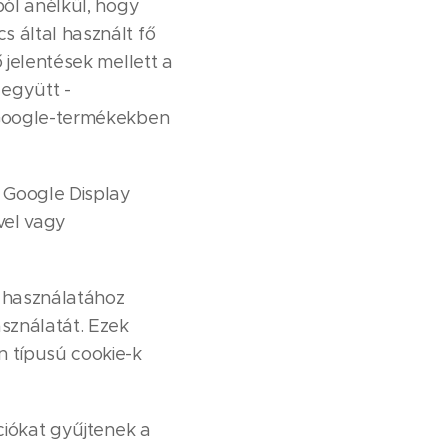
ból anélkül, hogy
 által használt fő
 jelentések mellett a
 együtt -
a Google-termékekben
 Google Display
vel vagy
 használatához
asználatát. Ezek
n típusú cookie-k
ciókat gyűjtenek a