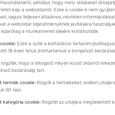
használatáról, például, hogy mely oldalakat látoga
etet kap a weboldalról. Ezek a cookie-k nem gyűjten
kat, vagyis teljesen általános, névtelen információkka
at a weboldal teljesítményének javítására használjuk
 kizárólag a munkamenet idejére korlátozódik.
cookie:
Ezek a sütik a korhatáros tartalom jóváhagyá
ntett 18 éven felüli, élettartamuk a böngésző bezárásái
rögzítik, hogy a látogató milyen külső oldalról érkeze
észő bezárásáig tart.
t termék cookie:
Rögzíti a termékeket, amiket utoljár
uk 60 nap.
t kategória cookie:
Rögzítit az utoljára megtekintett k