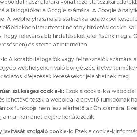
a weboldal használatára vonatkozó statisztikai adatok
á a látogatókat a Google számára. A Google Analytics
ie. A webhelyhasználati statisztikai adatokból készülő
z előbbiekben ismertetett néhány hirdetési cookie-val
 is, hogy relevánsabb hirdetéseket jelenítsünk meg 
resésben) és szerte az interneten.
-k:
A korábbi látogatók vagy felhasználók számára a
 egyéb webhelyeken való böngészés, illetve termékei
pcsolatos kifejezések keresésekor jelenhetnek meg
úan szükséges cookie-k:
Ezek a cookie-k a weboldal
és lehetővé teszik a weboldal alapvető funkcióinak h
ámos funkciója nem lesz elérhető az Ön számára. Eze
g a munkamenet idejére korlátozódik.
y javítását szolgáló cookie-k:
Ezek a cookie-k informá