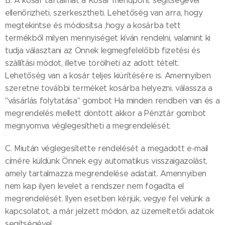
B. A kosár tartalmát a Kosár menüpont segítségével
ellenőrizheti, szerkesztheti. Lehetőség van arra, hogy
megtekintse és módosítsa ,hogy a kosárba tett
termékből milyen mennyiséget kíván rendelni, valamint ki
tudja választani az Önnek legmegfelelőbb fizetési és
szállítási módot, illetve törölheti az adott tételt.
Lehetőség van a kosár teljes kiürítésére is. Amennyiben
szeretne további terméket kosárba helyezni, válassza a
"vásárlás folytatása" gombot Ha minden rendben van és a
megrendelés mellett döntött akkor a Pénztár gombot
megnyomva véglegesítheti a megrendelését.
C. Miután véglegesítette rendelését a megadott e-mail
címére küldünk Önnek egy automatikus visszaigazolást,
amely tartalmazza megrendelése adatait. Amennyiben
nem kap ilyen levelet a rendszer nem fogadta el
megrendelését. Ilyen esetben kérjük, vegye fel velünk a
kapcsolatot, a már jelzett módon, az üzemeltetői adatok
segítségével.