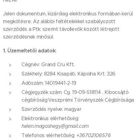
Jelen dokumentum, kizárólag elektronikus formában kerül
megkötésre. Az alábbi feltételekkel szabályozott
szerződés a Ptk. szerint távollevők között létrejött
szerződésnek minősül.
1. Üzemeltetői adatok:
Cégnév: Grand Cru Kft.
Székhely: 8284 Kisapáti, Kápolna Krt. 326.
Adószám: 14019441-2-19
Cégjegyzék szám: Cg. 19-09-518114
, Kibocsájtó
cégbíróság:Veszprémi Törvényszék Cégbírósága
Szerződés nyelve: magyar
Elektronikus elérhetőség:
helen.magashegy@gmail.com
Telefonos elérhetőség:
+36702106576