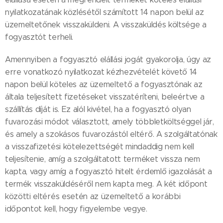
nyilatkozatának közlésétől számított 14 napon belül az
üzemeltetőnek visszaküldeni. A visszaküldés költsége a
fogyasztót terheli.
Amennyiben a fogyasztó elállási jogát gyakorolja, úgy az
erre vonatkozó nyilatkozat kézhezvételét követő 14
napon belül köteles az üzemeltető a fogyasztónak az
általa teljesített fizetéseket visszatéríteni, beleértve a
szállítás díját is. Ez alól kivétel, ha a fogyasztó olyan
fuvarozási módot választott, amely többletköltséggel jár,
és amely a szokásos fuvarozástól eltérő. A szolgáltatónak
a visszafizetési kötelezettségét mindaddig nem kell
teljesítenie, amíg a szolgáltatott terméket vissza nem
kapta, vagy amíg a fogyasztó hitelt érdemlő igazolását a
termék visszaküldéséről nem kapta meg. A két időpont
közötti eltérés esetén az üzemeltető a korábbi
időpontot kell, hogy figyelembe vegye.