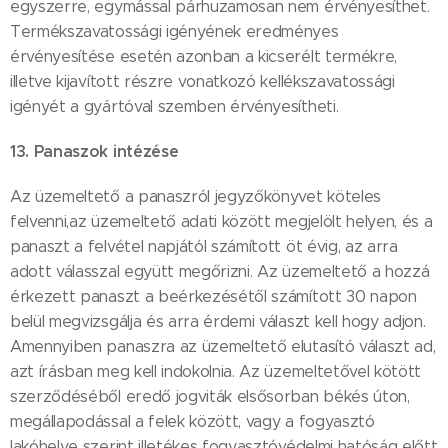
egyszerre, egymással párhuzamosan nem érvényesíthet.
Termékszavatossági igényének eredményes
érvényesítése esetén azonban a kicserélt termékre,
illetve kijavított részre vonatkozó kellékszavatossági
igényét a gyártóval szemben érvényesítheti.
13. Panaszok intézése
Az üzemeltető a panaszról jegyzőkönyvet köteles
felvenni,az üzemeltető adati között megjelölt helyen, és a
panaszt a felvétel napjától számított öt évig, az arra
adott válasszal együtt megőrizni. Az üzemeltető a hozzá
érkezett panaszt a beérkezésétől számított 30 napon
belül megvizsgálja és arra érdemi választ kell hogy adjon.
Amennyiben panaszra az üzemeltető elutasító választ ad,
azt írásban meg kell indokolnia. Az üzemeltetővel kötött
szerződéséből eredő jogviták elsősorban békés úton,
megállapodással a felek között, vagy a fogyasztó
lakóhelye szerint illetékes fogyasztóvédelmi hatóság előtt