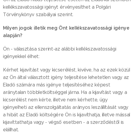
kellékszavatossági igényt érvényesíthet a Polgári
Törvénykönyv szabályai szerint.
Milyen jogok illetik meg Önt kellékszavatossági igénye
alapján?
Ön - választása szerint-az alábbi kellékszavatossági
igényekkel élhet:
Kérhet kijavítást vagy kicserélést, kivéve, ha az ezek közül
az Ön által választott igény teljesítése lehetetlen vagy az
Eladó számára más igénye teljesítéséhez képest
aránytalan többletköltséggel járna. Ha a kijavítást vagy a
kicserélést nem kérte, illetve nem kérhette, úgy
igényelheti az ellenszolgáltatás arányos leszállítását vagy
a hibát az Eladó költségére Ön is kijavíthatja, illetve mással
kijavíttathatja vagy - végső esetben - a szerződéstől is
elállhat.