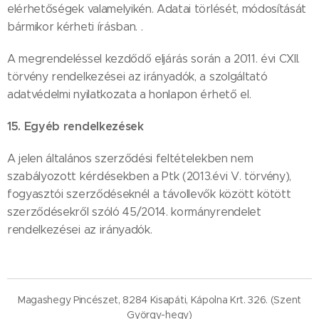
elérhetőségek valamelyikén. Adatai törlését, módosítását
bármikor kérheti írásban. .
A megrendeléssel kezdődő eljárás során a 2011. évi CXII.
törvény rendelkezései az irányadók, a szolgáltató
adatvédelmi nyilatkozata a honlapon érhető el.
15. Egyéb rendelkezések
A jelen általános szerződési feltételekben nem
szabályozott kérdésekben a Ptk (2013.évi V. törvény),
fogyasztói szerződéseknél a távollevők között kötött
szerződésekről szóló 45/2014. kormányrendelet
rendelkezései az irányadók.
Magashegy Pincészet, 8284 Kisapáti, Kápolna Krt. 326. (Szent
György-hegy)