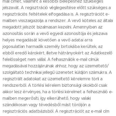
mail címét, valamint a későbbi belépéshez szükséges
jelszavát. A regisztráció véglegesítése előtt szükséges a
regisztrációs feltételek elfogadása is. A regisztrációt e-
mailben visszaigazolja a rendszer. A vevő köteles az általa
megadott jelszót bizalmasan kezelni. Amennyiben az
azonosítás során a vevő egyedi azonosítója és jelszava
helyes megadását követően a vevő adatai arra
jogosulatlan harmadik személy birtokába kerültek, az
ebből eredő károkért, illetve hátrányokért az Adatkezelő
felelősséget nem vállal. A felhasználók e-mail címük
megadásával hozzájárulnak ahhoz, hogy az üzemeltető/
szolgáltató technikai jellegű üzenetet küldjön számukra. A
regisztrált adatokat az üzemeltető kérelemre törli a
rendszerből. A törlési kérelem biztonsági okokból csak
akkor lesz érvényes, ha a törlési kérelmet a felhasználó e-
mailben megerősíti, így elkerülhető, hogy valaki
szándékosan vagy tévedésből mást töröljön a
regisztrációs adatbázisból. A regisztrációt az e-mail cím