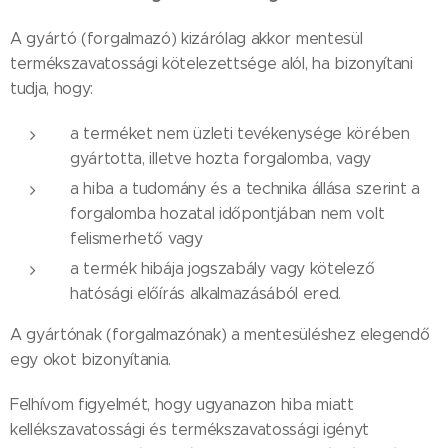
A gyártó (forgalmazó) kizárólag akkor mentesül
termékszavatossági kötelezettsége alól, ha bizonyítani
tudja, hogy:
a terméket nem üzleti tevékenysége körében
gyártotta, illetve hozta forgalomba, vagy
a hiba a tudomány és a technika állása szerint a
forgalomba hozatal időpontjában nem volt
felismerhető vagy
a termék hibája jogszabály vagy kötelező
hatósági előírás alkalmazásából ered.
A gyártónak (forgalmazónak) a mentesüléshez elegendő
egy okot bizonyítania.
Felhívom figyelmét, hogy ugyanazon hiba miatt
kellékszavatossági és termékszavatossági igényt