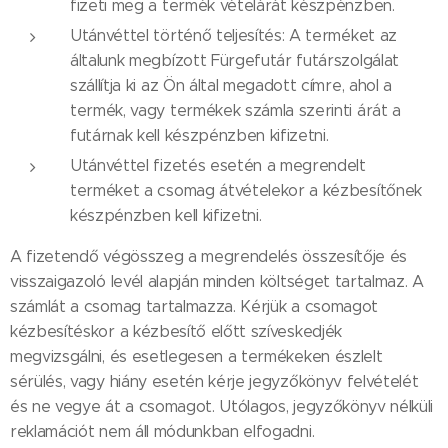
fizeti meg a termék vételárát készpénzben.
Utánvéttel történő teljesítés: A terméket az
általunk megbízott Fürgefutár futárszolgálat
szállítja ki az Ön által megadott címre, ahol a
termék, vagy termékek számla szerinti árát a
futárnak kell készpénzben kifizetni.
Utánvéttel fizetés esetén a megrendelt
terméket a csomag átvételekor a kézbesítőnek
készpénzben kell kifizetni.
A fizetendő végösszeg a megrendelés összesítője és
visszaigazoló levél alapján minden költséget tartalmaz. A
számlát a csomag tartalmazza. Kérjük a csomagot
kézbesítéskor a kézbesítő előtt szíveskedjék
megvizsgálni, és esetlegesen a termékeken észlelt
sérülés, vagy hiány esetén kérje jegyzőkönyv felvételét
és ne vegye át a csomagot. Utólagos, jegyzőkönyv nélküli
reklamációt nem áll módunkban elfogadni.