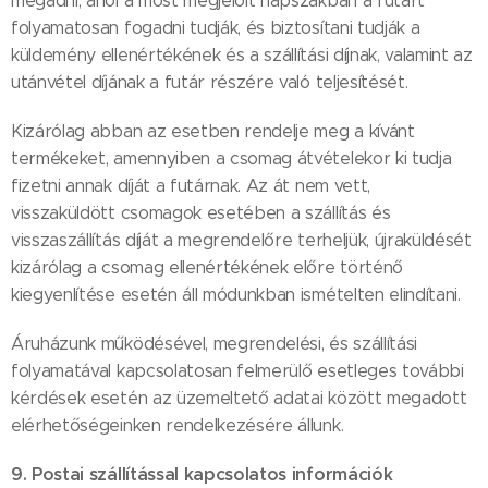
megadni, ahol a most megjelölt napszakban a futárt
folyamatosan fogadni tudják, és biztosítani tudják a
küldemény ellenértékének és a szállítási díjnak, valamint az
utánvétel díjának a futár részére való teljesítését.
Kizárólag abban az esetben rendelje meg a kívánt
termékeket, amennyiben a csomag átvételekor ki tudja
fizetni annak díját a futárnak. Az át nem vett,
visszaküldött csomagok esetében a szállítás és
visszaszállítás díját a megrendelőre terheljük, újraküldését
kizárólag a csomag ellenértékének előre történő
kiegyenlítése esetén áll módunkban ismételten elindítani.
Áruházunk működésével, megrendelési, és szállítási
folyamatával kapcsolatosan felmerülő esetleges további
kérdések esetén az üzemeltető adatai között megadott
elérhetőségeinken rendelkezésére állunk.
9. Postai szállítással kapcsolatos információk