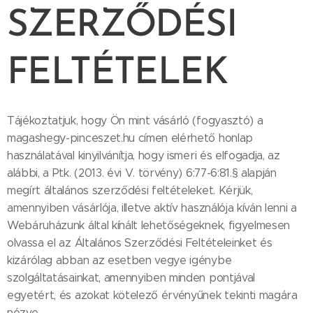
SZERZŐDÉSI
FELTÉTELEK
Tájékoztatjuk, hogy Ön mint vásárló (fogyasztó) a
magashegy-pinceszet.hu címen elérhető honlap
használatával kinyilvánítja, hogy ismeri és elfogadja, az
alábbi, a Ptk. (2013. évi V. törvény) 6:77-6:81.§ alapján
megírt általános szerződési feltételeket. Kérjük,
amennyiben vásárlója, illetve aktív használója kíván lenni a
Webáruházunk által kínált lehetőségeknek, figyelmesen
olvassa el az Általános Szerződési Feltételeinket és
kizárólag abban az esetben vegye igénybe
szolgáltatásainkat, amennyiben minden pontjával
egyetért, és azokat kötelező érvényűnek tekinti magára
nézve.