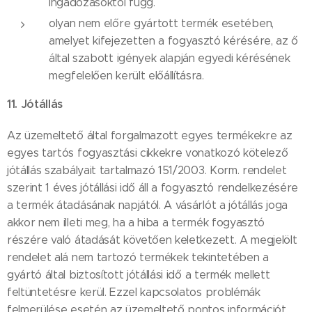
ingadozásoktól függ.
olyan nem előre gyártott termék esetében,
amelyet kifejezetten a fogyasztó kérésére, az ő
által szabott igények alapján egyedi kérésének
megfelelően került előállításra.
11. Jótállás
Az üzemeltető által forgalmazott egyes termékekre az
egyes tartós fogyasztási cikkekre vonatkozó kötelező
jótállás szabályait tartalmazó 151/2003. Korm. rendelet
szerint 1 éves jótállási idő áll a fogyasztó rendelkezésére
a termék átadásának napjától. A vásárlót a jótállás joga
akkor nem illeti meg, ha a hiba a termék fogyasztó
részére való átadását követően keletkezett. A megjelölt
rendelet alá nem tartozó termékek tekintetében a
gyártó által biztosított jótállási idő a termék mellett
feltüntetésre kerül. Ezzel kapcsolatos problémák
felmerülése esetén az üzemeltető pontos információt