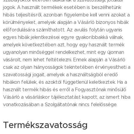
jogok. A használt termékek esetében is beszélhetünk
hibás teljesítésről, azonban figyelembe kell venni azokat a
körülményeket, amelyek alapján a Vásárló bizonyos hibák
előfordulására számíthatott. Az avulás folytán ugyanis
egyes hibák jelentkezései egyre gyakoribbakká válnak,
amelyek következtében azt, hogy egy használt termék
ugyanolyan minőséggel rendelkezhet, mint egy újonnan
vásárolt, nem lehet feltételezni. Ennek alapján a Vásárló
csak az olyan hiányosságok tekintetében érvényesítheti a
szavatossági jogait, amelyek a használtságból eredő
hibákon felüliek, és azoktól függetlenül keletkeztek. Ha a
használt termék hibás és erről a Fogyasztónak minősülő
Vásárló a vásárláskor tájékoztatást kapott, az ismert hiba
vonatkozásában a Szolgáltatónak nincs felelőssége.
Termékszavatosság