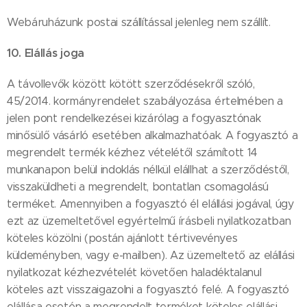
Webáruházunk postai szállítással jelenleg nem szállít.
10. Elállás joga
A távollevők között kötött szerződésekről szóló,
45/2014. kormányrendelet szabályozása értelmében a
jelen pont rendelkezései kizárólag a fogyasztónak
minősülő vásárló esetében alkalmazhatóak. A fogyasztó a
megrendelt termék kézhez vételétől számított 14
munkanapon belül indoklás nélkül elállhat a szerződéstől,
visszaküldheti a megrendelt, bontatlan csomagolású
terméket. Amennyiben a fogyasztó él elállási jogával, úgy
ezt az üzemeltetővel egyértelmű írásbeli nyilatkozatban
köteles közölni (postán ajánlott tértivevényes
küldeményben, vagy e-mailben). Az üzemeltető az elállási
nyilatkozat kézhezvételét követően haladéktalanul
köteles azt visszaigazolni a fogyasztó felé. A fogyasztó
elállása esetén a megrendelt terméket köteles elállási