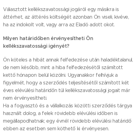
Választott kellékszavatossági jogáról egy másikra is
áttérhet, az áttérés költségét azonban Ön viseli, kivéve,
ha az indokolt volt, vagy arra az Eladó adott okot.
Milyen határidőben érvényesítheti Ön
kellékszavatossági igényét?
Ön köteles a hibát annak felfedezése után haladéktalanul,
de nem később, mint a hiba felfedezésétől számított
kettő hónapon belül közölni. Ugyanakkor felhívjuk a
figyelmét, hogy a szerződés teljesítésétől számított két
éves elévülési határidőn túl kellékszavatossági jogait már
nem érvényesítheti.
Ha a fogyasztó és a vállalkozás közötti szerződés tárgya
használt dolog, a felek rövidebb elévülési időben is
megállapodhatnak; egy évnél rövidebb elévülési határidő
ebben az esetben sem köthető ki érvényesen.