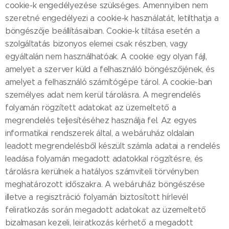
cookie-k engedélyezése szükséges. Amennyiben nem
szeretné engedélyezi a cookie-k használatát, letilthatja a
böngészője beállításaiban. Cookie-k tiltása esetén a
szolgáltatás bizonyos elemei csak részben, vagy
egyáltalán nem használhatóak. A cookie egy olyan fájl,
amelyet a szerver küld a felhasználó böngészőjének, és
amelyet a felhasználó számítógépe tárol. A cookie-ban
személyes adat nem kerül tárolásra. A megrendelés
folyamán rögzített adatokat az üzemeltető a
megrendelés teljesítéséhez használja fel. Az egyes
informatikai rendszerek által, a webáruház oldalain
leadott megrendelésből készült számla adatai a rendelés
leadása folyamán megadott adatokkal rögzítésre, és
tárolásra kerülnek a hatályos számviteli törvényben
meghatározott időszakra. A webáruház böngészése
illetve a regisztráció folyamán biztosított hírlevél
feliratkozás során megadott adatokat az üzemeltető
bizalmasan kezeli, leiratkozás kérhető a megadott