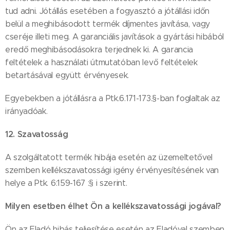
tud adni. Jótállás esetében a fogyasztó a jótállási időn
belül a meghibásodott termék díjmentes javítása, vagy
cseréje illeti meg. A garanciális javítások a gyártási hibából
eredő meghibásodásokra terjednek ki. A garancia
feltételek a használati útmutatóban levő feltételek
betartásával együtt érvényesek.
Egyebekben a jótállásra a Ptk.6.171-173.§-ban foglaltak az
irányadóak.
12. Szavatosság
A szolgáltatott termék hibája esetén az üzemeltetővel
szemben kellékszavatossági igény érvényesítésének van
helye a Ptk. 6:159-167 :§ i szerint.
Milyen esetben élhet Ön a kellékszavatossági jogával?
Ön az Eladó hibás teljesítése esetén az Eladóval szemben