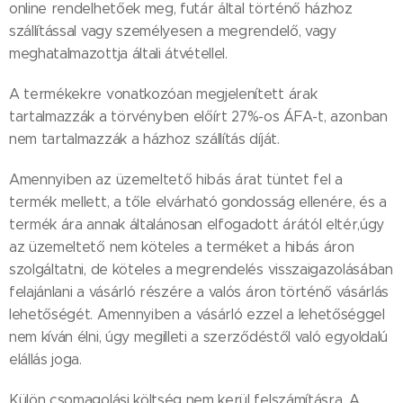
online rendelhetőek meg, futár által történő házhoz
szállítással vagy személyesen a megrendelő, vagy
meghatalmazottja általi átvétellel.
A termékekre vonatkozóan megjelenített árak
tartalmazzák a törvényben előírt 27%-os ÁFA-t, azonban
nem tartalmazzák a házhoz szállítás díját.
Amennyiben az üzemeltető hibás árat tüntet fel a
termék mellett, a tőle elvárható gondosság ellenére, és a
termék ára annak általánosan elfogadott árától eltér,úgy
az üzemeltető nem köteles a terméket a hibás áron
szolgáltatni, de köteles a megrendelés visszaigazolásában
felajánlani a vásárló részére a valós áron történő vásárlás
lehetőségét. Amennyiben a vásárló ezzel a lehetőséggel
nem kíván élni, úgy megilleti a szerződéstől való egyoldalú
elállás joga.
Külön csomagolási költség nem kerül felszámításra. A