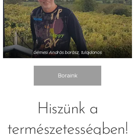
Gémesi András borász, tulajdonos
Boraink
Hiszünk a
természetességben!